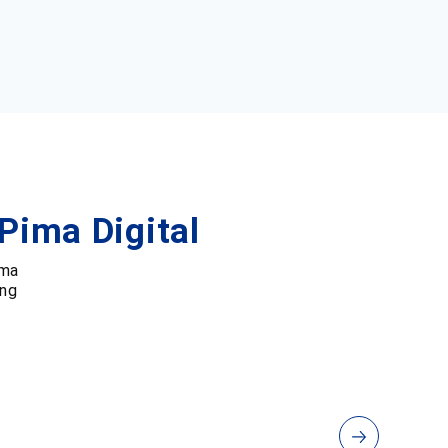
Pima Digital
ima
ing