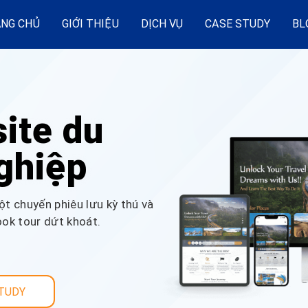
NG CHỦ
GIỚI THIỆU
DỊCH VỤ
CASE STUDY
BL
ite du
ghiệp
ột chuyến phiêu lưu kỳ thú và
ok tour dứt khoát.
TUDY