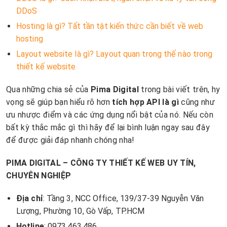
DDoS
Hosting là gì? Tất tần tật kiến thức cần biết về web
hosting
Layout website là gì? Layout quan trọng thế nào trong
thiết kế website
Qua những chia sẻ của
Pima Digital
trong bài viết trên, hy
vọng sẽ giúp bạn hiểu rõ hơn
tích hợp API là gì
cũng như
ưu nhược điểm và các ứng dụng nổi bật của nó. Nếu còn
bất kỳ thắc mắc gì thì hãy để lại bình luận ngay sau đây
để được giải đáp nhanh chóng nha!
PIMA DIGITAL – CÔNG TY THIẾT KẾ WEB UY TÍN,
CHUYÊN NGHIỆP
Địa chỉ
: Tầng 3, NCC Office, 139/37-39 Nguyễn Văn
Lượng, Phường 10, Gò Vấp, TP.HCM
Hotline
: 0973.463.486