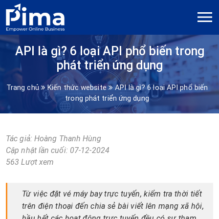
API là gì? 6 loại API phổ biến trong
phát triển ứng dụng
Trang chủ
Kiến thức website
API là gì? 6 loại API phổ biến
trong phát triển ứng dụng
Tác giả:
Hoàng Thanh Hùng
Cập nhật lần cuối: 07-12-2024
563 Lượt xem
Từ việc đặt vé máy bay trực tuyến, kiểm tra thời tiết
trên điện thoại đến chia sẻ bài viết lên mạng xã hội,
hầu hết các hoạt động trực tuyến đều có sự tham