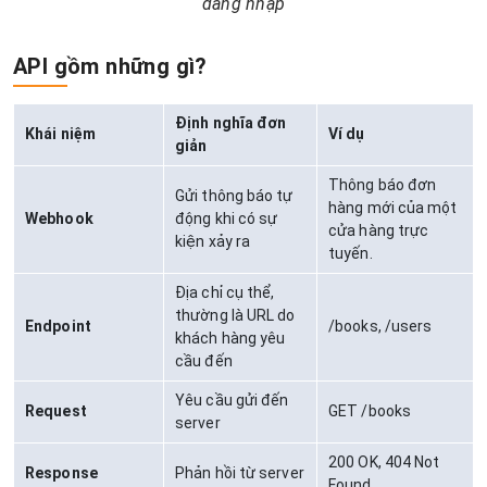
đăng nhập
API gồm những gì?
Định nghĩa đơn
Khái niệm
Ví dụ
giản
Thông báo đơn
Gửi thông báo tự
hàng mới của một
Webhook
động khi có sự
cửa hàng trực
kiện xảy ra
tuyến.
Địa chỉ cụ thể,
thường là URL do
Endpoint
/books, /users
khách hàng yêu
cầu đến
Yêu cầu gửi đến
Request
GET /books
server
200 OK, 404 Not
Response
Phản hồi từ server
Found