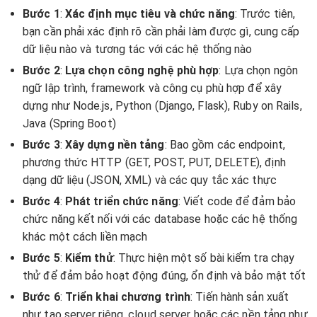
Bước 1
:
Xác định mục tiêu và chức năng
: Trước tiên,
bạn cần phải xác định rõ cần phải làm được gì, cung cấp
dữ liệu nào và tương tác với các hệ thống nào
Bước 2
:
Lựa chọn công nghệ phù hợp
: Lựa chọn ngôn
ngữ lập trình, framework và công cụ phù hợp để xây
dựng như Node.js, Python (Django, Flask), Ruby on Rails,
Java (Spring Boot)
Bước 3
:
Xây dựng nền tảng
: Bao gồm các endpoint,
phương thức HTTP (GET, POST, PUT, DELETE), định
dạng dữ liệu (JSON, XML) và các quy tắc xác thực
Bước 4
:
Phát triển chức năng
: Viết code để đảm bảo
chức năng kết nối với các database hoặc các hệ thống
khác một cách liền mạch
Bước 5
:
Kiểm thử
: Thực hiện một số bài kiểm tra chạy
thử để đảm bảo hoạt động đúng, ổn định và bảo mật tốt
Bước 6
:
Triển khai chương trình
: Tiến hành sản xuất
như tạo server riêng, cloud server hoặc các nền tảng như