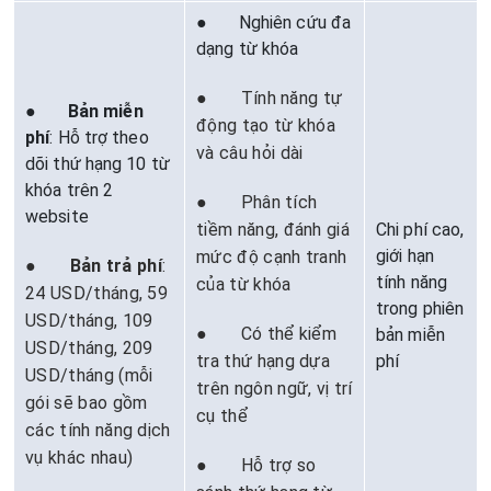
● Nghiên cứu đa
dạng từ khóa
● Tính năng tự
●
Bản miễn
động tạo từ khóa
phí
: Hỗ trợ theo
và câu hỏi dài
dõi thứ hạng 10 từ
khóa trên 2
● Phân tích
website
tiềm năng, đánh giá
Chi phí cao,
giới hạn
mức độ cạnh tranh
●
Bản trả phí
:
tính năng
của từ khóa
24 USD/tháng, 59
trong phiên
USD/tháng, 109
● Có thể kiểm
bản miễn
USD/tháng, 209
tra thứ hạng dựa
phí
USD/tháng (mỗi
trên ngôn ngữ, vị trí
gói sẽ bao gồm
cụ thể
các tính năng dịch
vụ khác nhau)
● Hỗ trợ so