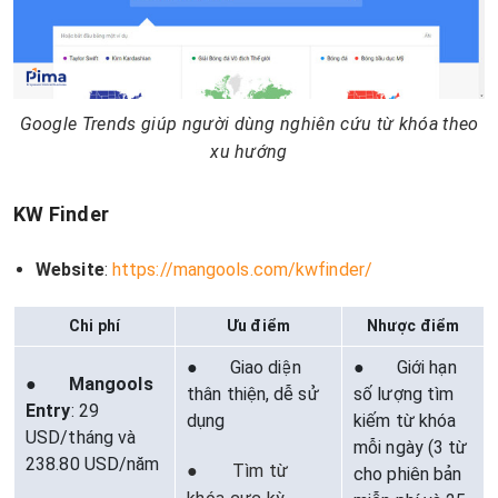
Google Trends giúp người dùng nghiên cứu từ khóa theo
xu hướng
KW Finder
Website
:
https://mangools.com/kwfinder/
Chi phí
Ưu điểm
Nhược điểm
● Giao diện
● Giới hạn
●
Mangools
thân thiện, dễ sử
số lượng tìm
Entry
: 29
dụng
kiếm từ khóa
USD/tháng và
mỗi ngày (3 từ
238.80 USD/năm
● Tìm từ
cho phiên bản