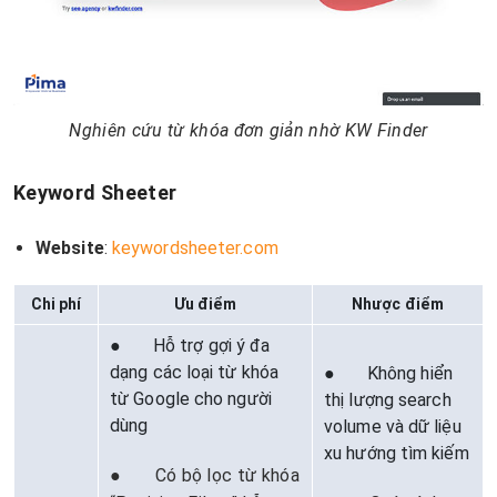
Nghiên cứu từ khóa đơn giản nhờ KW Finder
Keyword Sheeter
Website
:
keywordsheeter.com
Chi phí
Ưu điểm
Nhược điểm
● Hỗ trợ gợi ý đa
dạng các loại từ khóa
● Không hiển
từ Google cho người
thị lượng search
dùng
volume và dữ liệu
xu hướng tìm kiếm
● Có bộ lọc từ khóa