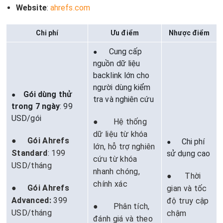
Website
:
ahrefs.com
Chi phí
Ưu điểm
Nhược điểm
Cung cấp
●
nguồn dữ liệu
backlink lớn cho
người dùng kiểm
Gói dùng thử
●
tra và nghiên cứu
trong 7 ngày
: 99
USD/gói
● Hệ thống
dữ liệu từ khóa
●
Gói Ahrefs
Chi phí
●
lớn, hỗ trợ nghiên
Standard
: 199
sử dụng cao
cứu từ khóa
USD/tháng
nhanh chóng,
● Thời
chính xác
●
Gói Ahrefs
gian và tốc
Advanced:
399
độ truy cập
● Phân tích,
USD/tháng
chậm
đánh giá và theo