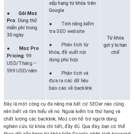
xếp hạng từ khóa trên
Google
●
Gói Moz
Pro
: Dùng thử
● Tính năng kiểm
miễn phí trong
tra SEO website
30 ngày
Từ khóa
● Phân tích từ
gợi ý bị hạn
●
Moz Pro
khóa, đề xuất nội
chế
Pricing
: 99
dung phù hợp
USD/Tháng –
599 USD/năm
● Phân tích và
đưa ra các dữ liệu
báo cáo về backlink
Đây là một công cụ đa năng mà bất cứ SEOer nào cũng
nên biết và tìm hiểu về nó. Ngoài kiểm tra thứ hạng và
chất lượng các backlink, Moz còn hỗ trợ người dùng
nghiên cứu từ khóa chi tiết, đầy đủ. Qua đây, bạn có thể
theo dõi xếp hạng từ khóa trên Google, phân tích keyword