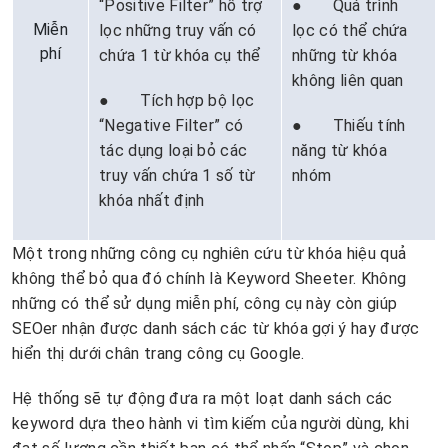
“Positive Filter” hỗ trợ
● Quá trình
Miễn
lọc những truy vấn có
lọc có thể chứa
phí
chứa 1 từ khóa cụ thể
những từ khóa
không liên quan
● Tích hợp bộ lọc
“Negative Filter” có
● Thiếu tính
tác dụng loại bỏ các
năng từ khóa
truy vấn chứa 1 số từ
nhóm
khóa nhất định
Một trong những công cụ nghiên cứu từ khóa hiệu quả
không thể bỏ qua đó chính là Keyword Sheeter. Không
những có thể sử dụng miễn phí, công cụ này còn giúp
SEOer nhận được danh sách các từ khóa gợi ý hay được
hiển thị dưới chân trang công cụ Google.
Hệ thống sẽ tự động đưa ra một loạt danh sách các
keyword dựa theo hành vi tìm kiếm của người dùng, khi