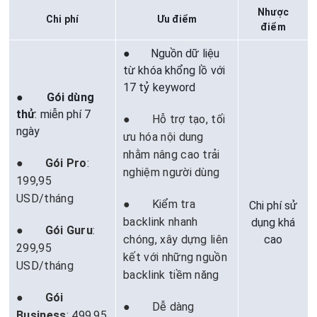
Nhược
Chi phí
Ưu điểm
điểm
● Nguồn dữ liệu
từ khóa khổng lồ với
17 tỷ keyword
●
Gói dùng
thử
: miễn phí 7
● Hỗ trợ tạo, tối
ngày
ưu hóa nội dung
nhằm nâng cao trải
●
Gói Pro
:
nghiệm người dùng
199,95
USD/tháng
● Kiểm tra
Chi phí sử
backlink nhanh
dụng khá
●
Gói Guru
:
chóng, xây dựng liên
cao
299,95
kết với những nguồn
USD/tháng
backlink tiềm năng
●
Gói
● Dễ dàng
Business
: 499,95