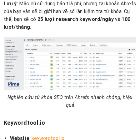
Lưu ý
: Mặc dù sử dụng bản trả phí, nhưng tài khoản Ahrefs
của bạn vẫn sẽ bị giới hạn về số lần kiểm tra từ khóa. Cụ
thể, bạn sẽ có
25 lượt research keyword/ngày
và
100
lượt/th
áng
.
Nghiên cứu từ khóa SEO trên Ahrefs nhanh chóng, hiệu
quả
Keywordtool.io
Website
:
keywordtool.io