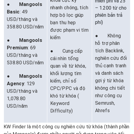
khóa cực kỳ
miễn phí và 25
●
Mangools
nhanh chóng, tích
– 1.200 từ cho
Basic
: 49
hợp bộ lọc giúp
phiên bản trả
USD/tháng và
phí)
bạn thu hẹp
358.80 USD/năm
được phạm vi tìm
● Không
kiếm
●
Mangools
hỗ trợ phân
Premium
: 69
tích Backlink,
● Cung cấp
USD/tháng và
nghiên cứu đối
cái nhìn tổng
538.80 USD/năm
thủ cạnh tranh
quan về từ khóa,
và danh sách
khối lượng tìm
●
Mangools
gợi ý từ khóa
kiếm, chỉ số
Agency
: 129
không chi tiết
CPC/PPC và độ
USD/tháng và
như công cụ
khó từ khóa (​​
1,078.80
Semrush,
Keyword
USD/năm
Ahrefs
Difficulty)
KW Finder là một công cụ nghiên cứu từ khóa (thành phần