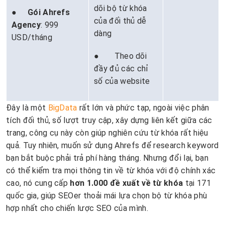
dõi bộ từ khóa
●
Gói Ahrefs
của đối thủ dễ
Agency
: 999
dàng
USD/tháng
● Theo dõi
đầy đủ các chỉ
số của website
Đây là một
BigData
rất lớn và phức tạp, ngoài việc phân
tích đối thủ, số lượt truy cập, xây dựng liên kết giữa các
trang, công cụ này còn giúp nghiên cứu từ khóa rất hiệu
quả. Tuy nhiên, muốn sử dụng Ahrefs để research keyword
bạn bắt buộc phải trả phí hàng tháng. Nhưng đổi lại, bạn
có thể kiểm tra mọi thông tin về từ khóa với độ chính xác
cao, nó cung cấp
hơn 1.000 đề xuất về từ khóa
tại 171
quốc gia, giúp SEOer thoải mái lựa chọn bộ từ khóa phù
hợp nhất cho chiến lược SEO của mình.