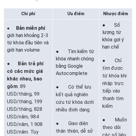
Chi phí
Ưu điểm
Nhược điểm
● Số
Bản miễn phí
:
●
lượng từ
giới hạn khoảng 2-3
khóa gợi ý
từ khóa đầu tiên và
hạn chế
giới hạn volume
● Tìm kiếm từ
khóa nhanh chóng
● Chỉ
●
Bản trả phí
bằng Google
tìm được
có các mức giá
Autocomplete
từ khóa khi
khác nhau, bao
nhập trực
gồm
: 89
● Có thể lưu
tiếp vào
USD/tháng, 99
kết quả nghiên
thanh tìm
USD/tháng, 199
cứu từ khóa dưới
kiếm
USD/tháng, 828
nhiều định dạng
USD/năm, 984
● Muốn
● Giao diện
USD/năm, 1.908
theo dõi
thân thiện, dễ sử
USD/năm. Tùy
các số liệu