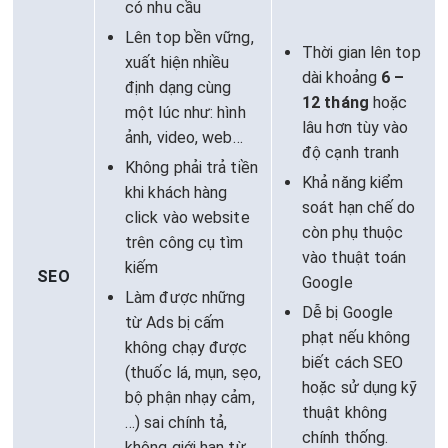
có nhu cầu
Lên top bền vững,
Thời gian lên top
xuất hiện nhiều
dài khoảng
6 –
định dạng cùng
12 tháng
hoặc
một lúc như: hình
lâu hơn tùy vào
ảnh, video, web…
độ cạnh tranh
Không phải trả tiền
Khả năng kiểm
khi khách hàng
soát hạn chế do
click vào website
còn phụ thuộc
trên công cụ tìm
vào thuật toán
kiếm
SEO
Google
Làm được những
Dễ bị Google
từ Ads bị cấm
phạt nếu không
không chạy được
biết cách SEO
(thuốc lá, mụn, sẹo,
hoặc sử dụng kỹ
bộ phận nhạy cảm,
thuật không
…) sai chính tả,
chính thống.
không giới hạn từ