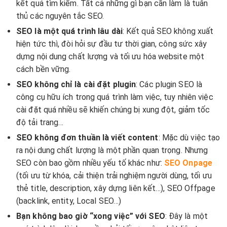
kết quả tìm kiếm. Tất cả những gì bạn cần làm là tuân
thủ các nguyên tắc SEO.
SEO là một quá trình lâu dài
: Kết quả SEO không xuất
hiện tức thì, đòi hỏi sự đầu tư thời gian, công sức xây
dựng nội dung chất lượng và tối ưu hóa website một
cách bền vững.
SEO không chỉ là cài đặt plugin
: Các plugin SEO là
công cụ hữu ích trong quá trình làm việc, tuy nhiên việc
cài đặt quá nhiều sẽ khiến chúng bị xung đột, giảm tốc
độ tải trang…
SEO không đơn thuần là viết content
: Mặc dù việc tạo
ra nội dung chất lượng là một phần quan trọng. Nhưng
SEO còn bao gồm nhiều yếu tố khác như:
SEO Onpage
(tối ưu từ khóa, cải thiện trải nghiệm người dùng, tối ưu
thẻ title, description, xây dựng liên kết…), SEO Offpage
(backlink, entity, Local SEO…)
Bạn không bao giờ “xong việc” với SEO
: Đây là một