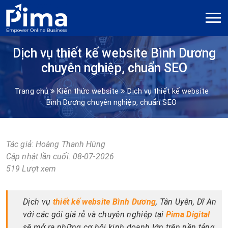
Dịch vụ thiết kế website Bình Dương
chuyên nghiệp, chuẩn SEO
Trang chủ
Kiến thức website
Dịch vụ thiết kế website
Bình Dương chuyên nghiệp, chuẩn SEO
Tác giả:
Hoàng Thanh Hùng
Cập nhật lần cuối: 08-07-2026
519 Lượt xem
Dịch vụ
thiết kế website Bình Dương
, Tân Uyên, Dĩ An
với các gói giá rẻ và chuyên nghiệp tại
Pima Digital
sẽ mở ra những cơ hội kinh doanh lớn trên nền tảng