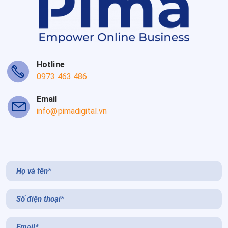
Hotline
0973 463 486
Email
info@pimadigital.vn