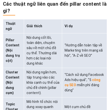
Các thuật ngữ liên quan đến pillar content là
gì?
Thuật
Giải thích
Ví dụ
ngữ
Nội dung cốt lõi,
Pillar
toàn diện, chuyên
Content
“Hướng dẫn toàn tập về
sâu về một chủ đề
(Nội
Marketing trên mạng xã
cụ thể. Thường dài
dung trụ
hội”, “A-Z về SEO”
hơn các loại nội
cột)
dung khác
Cluster
Nội dung ngắn hơn,
“Cách sử dụng Facebook
Content
tập trung vào các
Ads hiệu quả”, “5
công
(Nội
khía cạnh cụ thể của
cụ SEO
miễn phí đáng
dung
chủ đề chính (pillar
dùng”
cụm)
content).
Mô hình tổ chức nội
Topic
dung xoay quanh
Một cụm chủ đề
Cluster