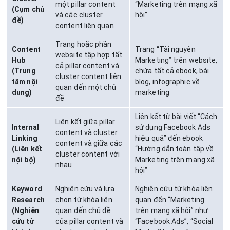
một pillar content
“Marketing trên mạng xã
(Cụm chủ
và các cluster
hội”
đề)
content liên quan
Trang hoặc phần
Content
Trang “Tài nguyên
website tập hợp tất
Hub
Marketing” trên website,
cả pillar content và
(Trung
chứa tất cả ebook, bài
cluster content liên
tâm nội
blog, infographic về
quan đến một chủ
dung)
marketing
đề
Liên kết từ bài viết “Cách
Liên kết giữa pillar
Internal
sử dụng Facebook Ads
content và cluster
Linking
hiệu quả” đến ebook
content và giữa các
(Liên kết
“Hướng dẫn toàn tập về
cluster content với
nội bộ)
Marketing trên mạng xã
nhau
hội”
Keyword
Nghiên cứu và lựa
Nghiên cứu từ khóa liên
Research
chọn từ khóa liên
quan đến “Marketing
(Nghiên
quan đến chủ đề
trên mạng xã hội” như
cứu từ
của pillar content và
“Facebook Ads”, “Social