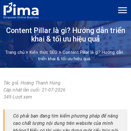
Content Pillar là gì? Hướng dẫn triển
khai & tối ưu hiệu quả
Trang chủ
Kiến thức SEO
Content Pillar là gì? Hướng dẫn
triển khai & tối ưu hiệu quả
Tác giả:
Hoàng Thanh Hùng
Cập nhật lần cuối: 21-07-2026
349 Lượt xem
Có phải bạn đang tìm kiếm phương pháp để nâng
cao chất lượng nội dung trên website của mình
không? Nếu có thì việc xây dựng một cấu trúc nội