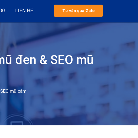
OG
LIÊN HỆ
Tư vấn qua Zalo
O mũ đen & SEO mũ
& SEO mũ xám