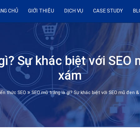
NG CHỦ
GIỚI THIỆU
DỊCH VỤ
CASE STUDY
BL
gì? Sự khác biệt với SE
xám
iến thức SEO
SEO mũ trắng là gì? Sự khác biệt với SEO mũ đen 